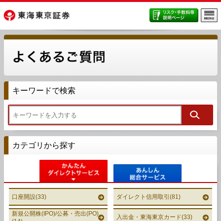
キーワードで検索
カテゴリから探す
かんたん
あんしん
口座開設(33)
ダイレクト信用取引(81)
新規公開株(IPO)/公募・売出(PO)
入出金・東海東京カード(33)