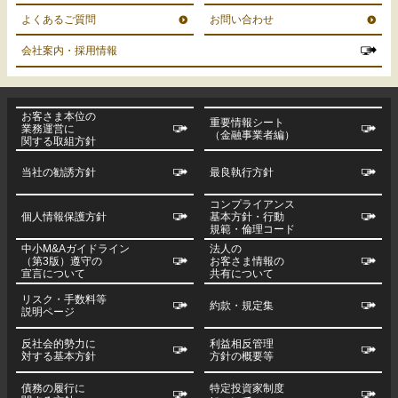
よくあるご質問
お問い合わせ
会社案内・採用情報
お客さま本位の
重要情報シート
業務運営に
（金融事業者編）
関する取組方針
当社の勧誘方針
最良執行方針
コンプライアンス
個人情報保護方針
基本方針・行動
規範・倫理コード
中小M&Aガイドライン
法人の
（第3版）遵守の
お客さま情報の
宣言について
共有について
リスク・手数料等
約款・規定集
説明ページ
反社会的勢力に
利益相反管理
対する基本方針
方針の概要等
債務の履行に
特定投資家制度