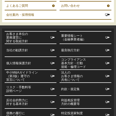
よくあるご質問
お問い合わせ
会社案内・採用情報
お客さま本位の
重要情報シート
業務運営に
（金融事業者編）
関する取組方針
当社の勧誘方針
最良執行方針
コンプライアンス
個人情報保護方針
基本方針・行動
規範・倫理コード
中小M&Aガイドライン
法人の
（第3版）遵守の
お客さま情報の
宣言について
共有について
リスク・手数料等
約款・規定集
説明ページ
反社会的勢力に
利益相反管理
対する基本方針
方針の概要等
債務の履行に
特定投資家制度