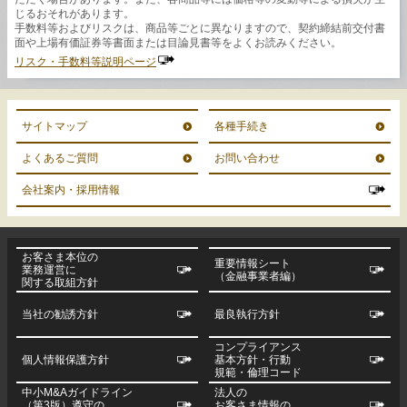
じるおそれがあります。
手数料等およびリスクは、商品等ごとに異なりますので、契約締結前交付書
面や上場有価証券等書面または目論見書等をよくお読みください。
リスク・手数料等説明ページ
サイトマップ
各種手続き
よくあるご質問
お問い合わせ
会社案内・採用情報
お客さま本位の
重要情報シート
業務運営に
（金融事業者編）
関する取組方針
当社の勧誘方針
最良執行方針
コンプライアンス
個人情報保護方針
基本方針・行動
規範・倫理コード
中小M&Aガイドライン
法人の
（第3版）遵守の
お客さま情報の