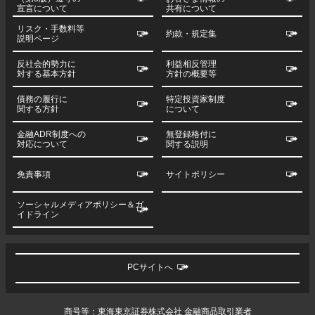
宣言について
共有について
リスク・手数料等
約款・規定集
説明ページ
反社会的勢力に
利益相反管理
対する基本方針
方針の概要等
債務の履行に
特定投資家制度
関する方針
について
金融ADR制度への
無登録格付に
対応について
関する説明
免責事項
サイトポリシー
ソーシャルメディアポリシー＆ガ
イドライン
PCサイトへ
商号等：東海東京証券株式会社 金融商品取引業者