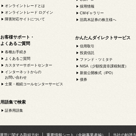
オンライントレードとは
採用情報
オンライントレード ログイン
CMギャラリー
障害対応サイトについて
旧髙木証券の株主様へ
お客様サポート・
かんたんダイレクトサービス
よくあるご質問
信用取引
各種お手続き
投資信託
よくあるご質問
ファンド・ツミタテ
カスタマーサポートセンター
NISA（少額投資非課税制度）
インターネットからの
新規公開株式（IPO）
お問い合わせ
債券
士業・相続コールセンターサービス
用語集で検索
証券用語集
運営に関する取組方針
重要情報シート（金融事業者編）
当社の勧誘