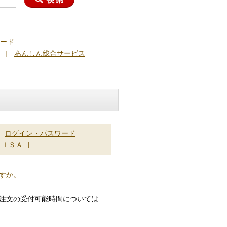
ード
|
あんしん総合サービス
ログイン・パスワード
|
ＮＩＳＡ
すか。
注文の受付可能時間については