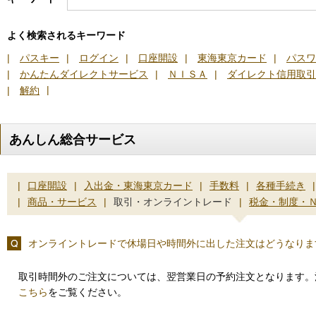
よく検索されるキーワード
|
パスキー
|
ログイン
|
口座開設
|
東海東京カード
|
パスワ
|
かんたんダイレクトサービス
|
ＮＩＳＡ
|
ダイレクト信用取引
|
|
解約
あんしん総合サービス
|
口座開設
|
入出金・東海東京カード
|
手数料
|
各種手続き
|
|
商品・サービス
|
取引・オンライントレード
|
税金・制度・
オンライントレードで休場日や時間外に出した注文はどうなりま
取引時間外のご注文については、翌営業日の予約注文となります。
こちら
をご覧ください。