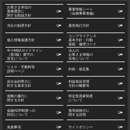
お客さま本位の
重要情報シート
業務運営に
（金融事業者編）
関する取組方針
当社の勧誘方針
最良執行方針
コンプライアンス
個人情報保護方針
基本方針・行動
規範・倫理コード
中小M&Aガイドライン
法人の
（第3版）遵守の
お客さま情報の
宣言について
共有について
リスク・手数料等
約款・規定集
説明ページ
反社会的勢力に
利益相反管理
対する基本方針
方針の概要等
債務の履行に
特定投資家制度
関する方針
について
金融ADR制度への
無登録格付に
対応について
関する説明
免責事項
サイトポリシー