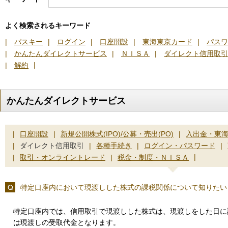
よく検索されるキーワード
|
パスキー
|
ログイン
|
口座開設
|
東海東京カード
|
パスワ
|
かんたんダイレクトサービス
|
ＮＩＳＡ
|
ダイレクト信用取引
|
|
解約
かんたんダイレクトサービス
|
口座開設
|
新規公開株式(IPO)/公募・売出(PO)
|
入出金・東
|
ダイレクト信用取引
|
各種手続き
|
ログイン・パスワード
|
|
|
取引・オンライントレード
|
税金・制度・ＮＩＳＡ
特定口座内において現渡しした株式の課税関係について知りたい
特定口座内では、信用取引で現渡しした株式は、現渡しをした日に
は現渡しの受取代金となります。