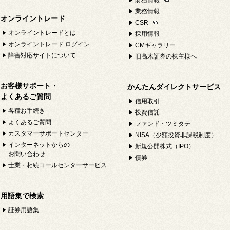
財務情報
業務情報
オンライントレード
CSR
オンライントレードとは
採用情報
オンライントレード ログイン
CMギャラリー
障害対応サイトについて
旧髙木証券の株主様へ
お客様サポート・
かんたんダイレクトサービス
よくあるご質問
信用取引
各種お手続き
投資信託
よくあるご質問
ファンド・ツミタテ
カスタマーサポートセンター
NISA（少額投資非課税制度）
インターネットからの
新規公開株式（IPO）
お問い合わせ
債券
士業・相続コールセンターサービス
用語集で検索
証券用語集