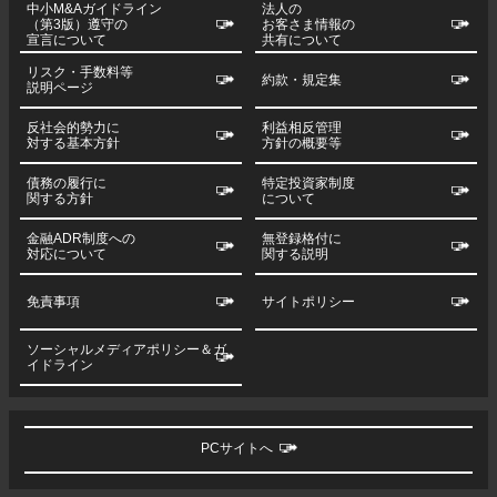
中小M&Aガイドライン
法人の
（第3版）遵守の
お客さま情報の
宣言について
共有について
リスク・手数料等
約款・規定集
説明ページ
反社会的勢力に
利益相反管理
対する基本方針
方針の概要等
債務の履行に
特定投資家制度
関する方針
について
金融ADR制度への
無登録格付に
対応について
関する説明
免責事項
サイトポリシー
ソーシャルメディアポリシー＆ガ
イドライン
PCサイトへ