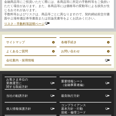
金融商品等にご投資いただく際には、各商品等に所定の手数料等をご負担い
ただく場合があります。また、各商品等には価格等の変動等による損失が生
じるおそれがあります。
手数料等およびリスクは、商品等ごとに異なりますので、契約締結前交付書
面や上場有価証券等書面または目論見書等をよくお読みください。
リスク・手数料等説明ページ
サイトマップ
各種手続き
よくあるご質問
お問い合わせ
会社案内・採用情報
お客さま本位の
重要情報シート
業務運営に
（金融事業者編）
関する取組方針
当社の勧誘方針
最良執行方針
コンプライアンス
個人情報保護方針
基本方針・行動
規範・倫理コード