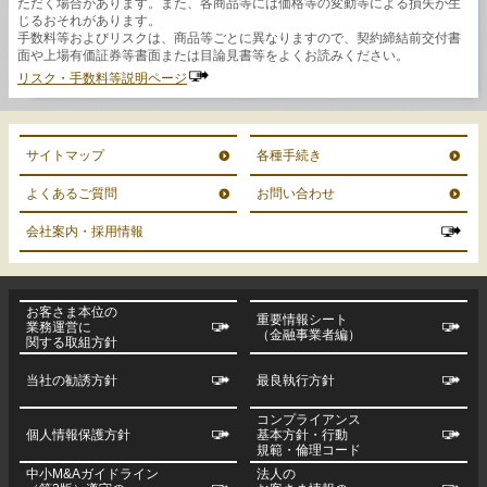
ただく場合があります。また、各商品等には価格等の変動等による損失が生
じるおそれがあります。
手数料等およびリスクは、商品等ごとに異なりますので、契約締結前交付書
面や上場有価証券等書面または目論見書等をよくお読みください。
リスク・手数料等説明ページ
サイトマップ
各種手続き
よくあるご質問
お問い合わせ
会社案内・採用情報
お客さま本位の
重要情報シート
業務運営に
（金融事業者編）
関する取組方針
当社の勧誘方針
最良執行方針
コンプライアンス
個人情報保護方針
基本方針・行動
規範・倫理コード
中小M&Aガイドライン
法人の