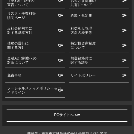
（第3版）遵守の
お客さま情報の
宣言について
共有について
リスク・手数料等
約款・規定集
説明ページ
反社会的勢力に
利益相反管理
対する基本方針
方針の概要等
債務の履行に
特定投資家制度
関する方針
について
金融ADR制度への
無登録格付に
対応について
関する説明
免責事項
サイトポリシー
ソーシャルメディアポリシー＆ガ
イドライン
PCサイトへ
商号等：東海東京証券株式会社 金融商品取引業者