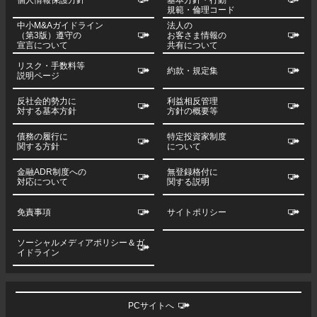
規範・倫理コード
中小M&Aガイドライン
法人の
（第3版）遵守の
お客さま情報の
宣言について
共有について
リスク・手数料等
約款・規定集
説明ページ
反社会的勢力に
利益相反管理
対する基本方針
方針の概要等
債務の履行に
特定投資家制度
関する方針
について
金融ADR制度への
無登録格付に
対応について
関する説明
免責事項
サイトポリシー
ソーシャルメディアポリシー＆ガ
イドライン
PCサイトへ