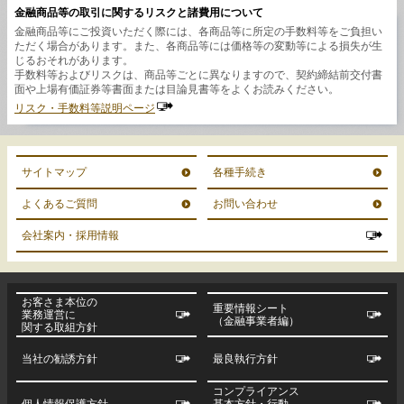
金融商品等の取引に関するリスクと諸費用について
金融商品等にご投資いただく際には、各商品等に所定の手数料等をご負担い
ただく場合があります。また、各商品等には価格等の変動等による損失が生
じるおそれがあります。
手数料等およびリスクは、商品等ごとに異なりますので、契約締結前交付書
面や上場有価証券等書面または目論見書等をよくお読みください。
リスク・手数料等説明ページ
サイトマップ
各種手続き
よくあるご質問
お問い合わせ
会社案内・採用情報
お客さま本位の
重要情報シート
業務運営に
（金融事業者編）
関する取組方針
当社の勧誘方針
最良執行方針
コンプライアンス
個人情報保護方針
基本方針・行動